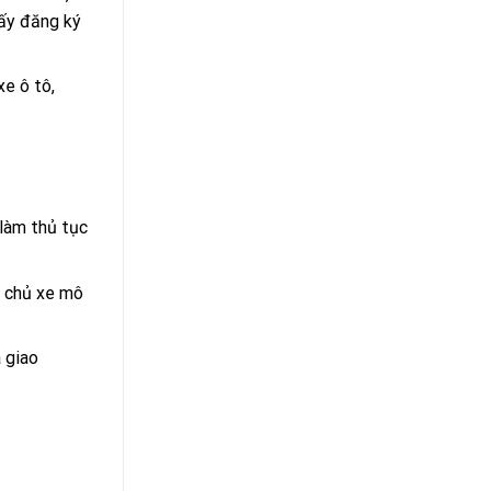
iấy đăng ký
e ô tô,
 làm thủ tục
à chủ xe mô
a giao