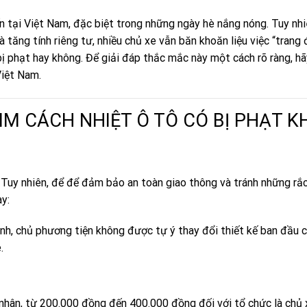
ến tại Việt Nam, đặc biệt trong những ngày hè nắng nóng. Tuy nhi
à tăng tính riêng tư, nhiều chủ xe vẫn băn khoăn liệu việc “trang
bị phạt hay không. Để giải đáp thắc mắc này một cách rõ ràng, h
Việt Nam.
IM CÁCH NHIỆT Ô TÔ CÓ BỊ PHẠT 
Tuy nhiên, để để đảm bảo an toàn giao thông và tránh những rắc
ày:
h, chủ phương tiện không được tự ý thay đổi thiết kế ban đầu c
.
nhân, từ 200.000 đồng đến 400.000 đồng đối với tổ chức là chủ 