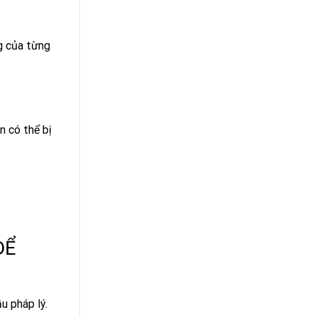
ng của từng
n có thể bị
ĐỂ
u pháp lý.