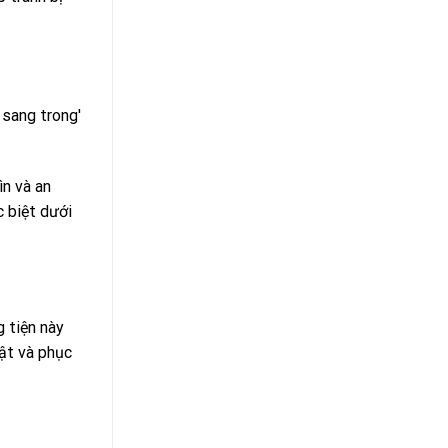
n và an
c biệt dưới
 tiện này
ật và phục