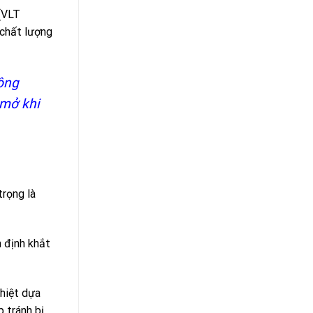
(VLT
 chất lượng
ông
 mở khi
trọng là
m định khắt
nhiệt dựa
p tránh bị