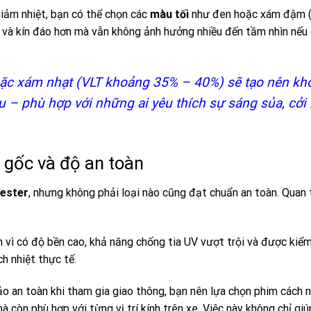
giảm nhiệt, bạn có thể chọn các
màu tối
như đen hoặc xám đậm 
à kín đáo hơn mà vẫn không ảnh hưởng nhiều đến tầm nhìn nếu
ặc xám nhạt (VLT khoảng 35% – 40%) sẽ tạo nên kh
ịu – phù hợp với những ai yêu thích sự sáng sủa, cởi
 gốc và độ an toàn
yester
, nhưng không phải loại nào cũng đạt chuẩn an toàn. Quan 
 vì có độ bền cao, khả năng chống tia UV vượt trội và được kiể
h nhiệt thực tế.
o an toàn khi tham gia giao thông, bạn nên lựa chọn phim cách 
 còn phù hợp với từng vị trí kính trên xe. Việc này không chỉ giú