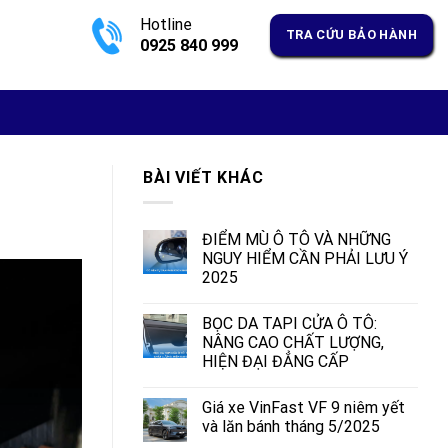
Hotline
TRA CỨU BẢO HÀNH
0925 840 999
BÀI VIẾT KHÁC
ĐIỂM MÙ Ô TÔ VÀ NHỮNG
NGUY HIỂM CẦN PHẢI LƯU Ý
2025
BỌC DA TAPI CỬA Ô TÔ:
NÂNG CAO CHẤT LƯỢNG,
HIỆN ĐẠI ĐẲNG CẤP
Giá xe VinFast VF 9 niêm yết
và lăn bánh tháng 5/2025