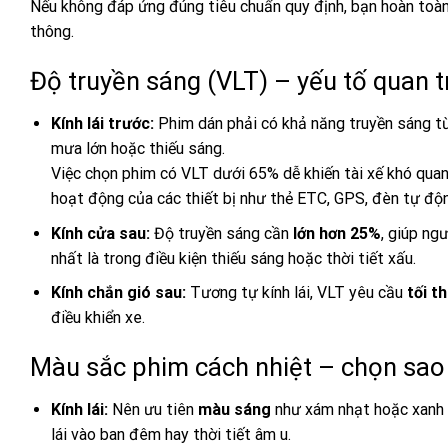
Nếu không đáp ứng đúng tiêu chuẩn quy định, bạn hoàn toàn
thông.
Độ truyền sáng (VLT) – yếu tố quan t
Kính lái trước:
Phim dán phải có khả năng truyền sáng 
mưa lớn hoặc thiếu sáng.
Việc chọn phim có VLT dưới 65% dễ khiến tài xế khó quan
hoạt động của các thiết bị như thẻ ETC, GPS, đèn tự độ
Kính cửa sau:
Độ truyền sáng cần
lớn hơn 25%
, giúp ng
nhất là trong điều kiện thiếu sáng hoặc thời tiết xấu.
Kính chắn gió sau:
Tương tự kính lái, VLT yêu cầu
tối t
điều khiển xe.
Màu sắc phim cách nhiệt – chọn sao
Kính lái:
Nên ưu tiên
màu sáng
như xám nhạt hoặc xanh nh
lái vào ban đêm hay thời tiết âm u.