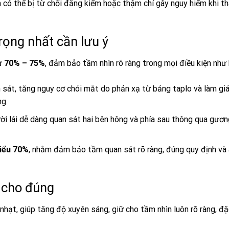
 có thể bị từ chối đăng kiểm hoặc thậm chí gây nguy hiểm khi th
rọng nhất cần lưu ý
từ
70% – 75%
, đảm bảo tầm nhìn rõ ràng trong mọi điều kiện như
 sát, tăng nguy cơ chói mắt do phản xạ từ bảng taplo và làm gi
ng.
ười lái dễ dàng quan sát hai bên hông và phía sau thông qua gươn
hiểu 70%
, nhằm đảm bảo tầm quan sát rõ ràng, đúng quy định và 
 cho đúng
ạt, giúp tăng độ xuyên sáng, giữ cho tầm nhìn luôn rõ ràng, đặc