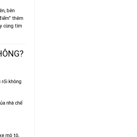
ên, bên
 điểm” thêm
ãy cùng tìm
KHÔNG?
 rối không
ủa nhà chế
xe mô tô,