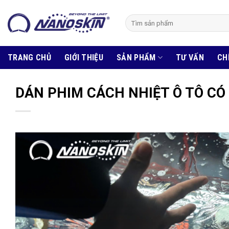
Skip
to
Tìm
kiếm:
content
TRANG CHỦ
GIỚI THIỆU
SẢN PHẨM
TƯ VẤN
CH
DÁN PHIM CÁCH NHIỆT Ô TÔ CÓ