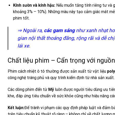
Kính sườn và kính hậu:
Nếu muốn tăng tính riêng tư và 
khoảng 3% – 10%). Những màu này tạo cảm giác mát mẻ v
phim tốt.
⇒ Ngoài ra,
các gam sáng
như xanh nhạt ho
gian nội thất thoáng đãng, rộng rãi và dễ ch
lái xe
.
Chất liệu phim – Cẩn trọng với nguồn
Phim cách nhiệt ô tô thường được sản xuất từ vật liệu
pol
công nghệ tráng phủ và quy trình kiểm định từ nhà sản xuất.
Các dòng phim đến từ
Mỹ
luôn được người tiêu dùng ưu tiên
khe, đáp ứng tiêu chuẩn về sức khỏe cũng như hiệu năng các
Kết luận:
Để tránh vi phạm các quy định pháp luật và đảm bả
trên tiêu chuẩn kỹ thuật rõ ràng – không chỉ về chất lượng mà