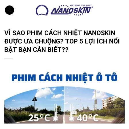
Skip
to
content
VÌ SAO PHIM CÁCH NHIỆT NANOSKIN
ĐƯỢC ƯA CHUỘNG? TOP 5 LỢI ÍCH NỔI
BẬT BẠN CẦN BIẾT??