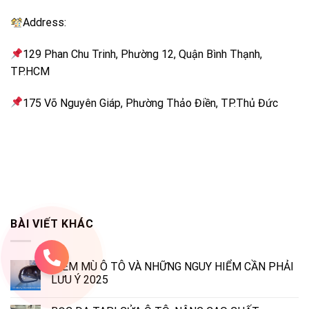
Address:
129 Phan Chu Trinh, Phường 12, Quận Bình Thạnh,
TP.HCM
175 Võ Nguyên Giáp, Phường Thảo Điền, TP.Thủ Đức
BÀI VIẾT KHÁC
ĐIỂM MÙ Ô TÔ VÀ NHỮNG NGUY HIỂM CẦN PHẢI
LƯU Ý 2025