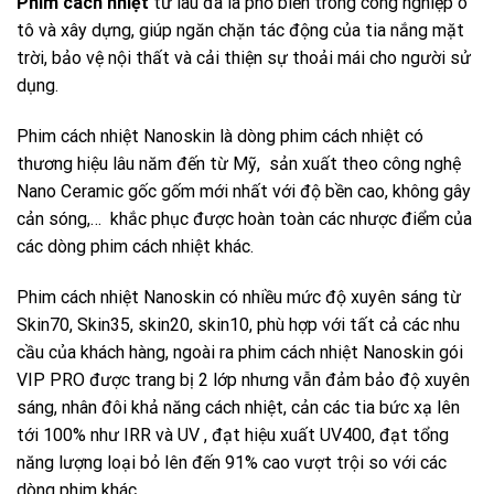
Phim cách nhiệt
từ lâu đã là phổ biến trong công nghiệp ô
tô và xây dựng, giúp ngăn chặn tác động của tia nắng mặt
trời, bảo vệ nội thất và cải thiện sự thoải mái cho người sử
dụng.
Phim cách nhiệt Nanoskin là dòng phim cách nhiệt có
thương hiệu lâu năm đến từ Mỹ, sản xuất theo công nghệ
Nano Ceramic gốc gốm mới nhất với độ bền cao, không gây
cản sóng,…
khắc phục được hoàn toàn các nhược điểm của
các dòng phim cách nhiệt khác.
Phim cách nhiệt Nanoskin có nhiều mức độ xuyên sáng từ
Skin70, Skin35, skin20, skin10, phù hợp với tất cả các nhu
cầu của khách hàng, ngoài ra phim cách nhiệt Nanoskin gói
VIP PRO được trang bị 2 lớp nhưng vẫn đảm bảo độ xuyên
sáng, nhân đôi khả năng cách nhiệt, cản các tia bức xạ lên
tới 100% như IRR và UV , đạt hiệu xuất UV400, đạt tổng
năng lượng loại bỏ lên đến 91% cao vượt trội so với các
dòng phim khác.