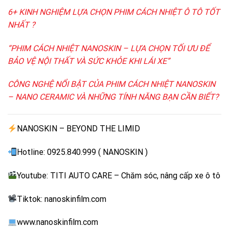
6+ KINH NGHIỆM LỰA CHỌN PHIM CÁCH NHIỆT Ô TÔ TỐT
NHẤT ?
“PHIM CÁCH NHIỆT NANOSKIN – LỰA CHỌN TỐI ƯU ĐỂ
BẢO VỆ NỘI THẤT VÀ SỨC KHỎE KHI LÁI XE”
CÔNG NGHỆ NỔI BẬT CỦA PHIM CÁCH NHIỆT NANOSKIN
– NANO CERAMIC VÀ NHỮNG TÍNH NĂNG BẠN CẦN BIẾT?
NANOSKIN – BEYOND THE LIMID
Hotline: 0925.840.999 ( NANOSKIN )
Youtube: TITI AUTO CARE – Chăm sóc, nâng cấp xe ô tô
Tiktok: nanoskinfilm.com
www.nanoskinfilm.com