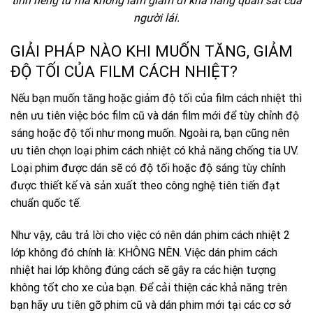
tính riêng tư mà không làm giảm đi khả năng quan sát của
người lái.
GIẢI PHÁP NÀO KHI MUỐN TĂNG, GIẢM
ĐỘ TỐI CỦA FILM CÁCH NHIỆT?
Nếu bạn muốn tăng hoặc giảm độ tối của film cách nhiệt thì
nên ưu tiên việc bóc film cũ và dán film mới để tùy chỉnh độ
sáng hoặc độ tối như mong muốn. Ngoài ra, bạn cũng nên
ưu tiên chọn loại phim cách nhiệt có khả năng chống tia UV.
Loại phim được dán sẽ có độ tối hoặc độ sáng tùy chỉnh
được thiết kế và sản xuất theo công nghệ tiên tiến đạt
chuẩn quốc tế.
Như vậy, câu trả lời cho việc có nên dán phim cách nhiệt 2
lớp không đó chính là: KHÔNG NÊN. Việc dán phim cách
nhiệt hai lớp không đúng cách sẽ gây ra các hiện tượng
không tốt cho xe của bạn. Để cải thiện các khả năng trên
bạn hãy ưu tiên gỡ phim cũ và dán phim mới tại các cơ sở