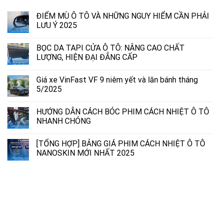
ĐIỂM MÙ Ô TÔ VÀ NHỮNG NGUY HIỂM CẦN PHẢI
LƯU Ý 2025
BỌC DA TAPI CỬA Ô TÔ: NÂNG CAO CHẤT
LƯỢNG, HIỆN ĐẠI ĐẲNG CẤP
Giá xe VinFast VF 9 niêm yết và lăn bánh tháng
5/2025
HƯỚNG DẪN CÁCH BÓC PHIM CÁCH NHIỆT Ô TÔ
NHANH CHÓNG
[TỔNG HỢP] BẢNG GIÁ PHIM CÁCH NHIỆT Ô TÔ
NANOSKIN MỚI NHẤT 2025