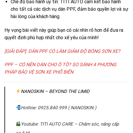
Chế độ bảo hành uy tín: TITI AUTO cam kết bảo hành
cho tất cả các dịch vụ dán PPF, đảm bảo quyền lợi và sự
hài lòng của khách hàng.
Hy vọng bài viết này giúp bạn có cái nhìn rõ hơn để đưa ra
quyết định phù hợp nhất cho xế yêu của mình!
[GIẢI ĐÁP]: DÁN PPF CÓ LÀM GIẢM ĐỘ BÓNG SƠN XE?
PPF – CÓ NÊN DÁN CHO Ô TÔ? SO SÁNH 4 PHƯƠNG
PHÁP BẢO VỆ SƠN XE PHỔ BIẾN
NANOSKIN – BEYOND THE LIMID
Hotline: 0925.840.999 ( NANOSKIN )
Youtube: TITI AUTO CARE – Chăm sóc, nâng cấp