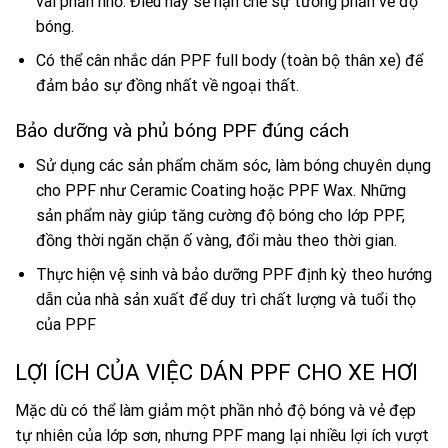
vài phần nhỏ. Điều này sẽ hạn chế sự tương phản về độ
bóng.
Có thể cân nhắc dán PPF full body (toàn bộ thân xe) để
đảm bảo sự đồng nhất về ngoại thất.
Bảo dưỡng và phủ bóng PPF đúng cách
Sử dụng các sản phẩm chăm sóc, làm bóng chuyên dụng
cho PPF như Ceramic Coating hoặc PPF Wax. Những
sản phẩm này giúp tăng cường độ bóng cho lớp PPF,
đồng thời ngăn chặn ố vàng, đổi màu theo thời gian.
Thực hiện vệ sinh và bảo dưỡng PPF định kỳ theo hướng
dẫn của nhà sản xuất để duy trì chất lượng và tuổi thọ
của PPF
LỢI ÍCH CỦA VIỆC DÁN PPF CHO XE HƠI
Mặc dù có thể làm giảm một phần nhỏ độ bóng và vẻ đẹp
tự nhiên của lớp sơn, nhưng PPF mang lại nhiều lợi ích vượt