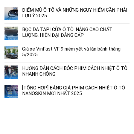
ĐIỂM MÙ Ô TÔ VÀ NHỮNG NGUY HIỂM CẦN PHẢI
LƯU Ý 2025
BỌC DA TAPI CỬA Ô TÔ: NÂNG CAO CHẤT
LƯỢNG, HIỆN ĐẠI ĐẲNG CẤP
Giá xe VinFast VF 9 niêm yết và lăn bánh tháng
5/2025
HƯỚNG DẪN CÁCH BÓC PHIM CÁCH NHIỆT Ô TÔ
NHANH CHÓNG
[TỔNG HỢP] BẢNG GIÁ PHIM CÁCH NHIỆT Ô TÔ
NANOSKIN MỚI NHẤT 2025