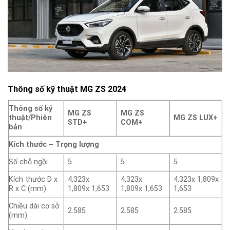
Thông số kỹ thuật MG ZS 2024
Thông số kỹ
MG ZS
MG ZS
thuật/Phiên
MG ZS LUX+
STD+
COM+
bản
Kích thước – Trọng lượng
Số chỗ ngồi
5
5
5
Kích thước D x
4,323x
4,323x
4,323x 1,809x
R x C (mm)
1,809x 1,653
1,809x 1,653
1,653
Chiều dài cơ sở
2.585
2.585
2.585
(mm)