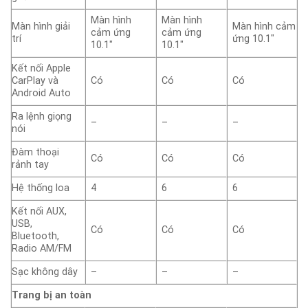
Màn hình
Màn hình
Màn hình giải
Màn hình cảm
cảm ứng
cảm ứng
trí
ứng 10.1″
10.1″
10.1″
Kết nối Apple
CarPlay và
Có
Có
Có
Android Auto
Ra lệnh giọng
–
–
–
nói
Đàm thoại
Có
Có
Có
rảnh tay
Hệ thống loa
4
6
6
Kết nối AUX,
USB,
Có
Có
Có
Bluetooth,
Radio AM/FM
Sạc không dây
–
–
–
Trang bị an toàn