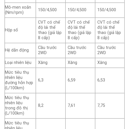
Mô-men xoắn
150/4,500
150/4,500
150/4,500
(Nm/rpm)
CVT có chế
CVT có chế
CVT có chế
độ lái thể
độ lái thể
độ lái thể
Hộp số
thao (giả lập
thao (giả lập
thao (giả lập
8 cấp)
8 cấp)
8 cấp)
Cầu trước
Cầu trước
Cầu trước
Hệ dẫn động
2WD
2WD
2WD
Loại nhiên liệu
Xăng
Xăng
Xăng
Mức tiêu thụ
nhiên liệu
6,3
6,59
6,53
đường hỗn hợp
(L/100km)
Mức tiêu thụ
nhiên liệu
8,2
7,61
7,75
trong đô thị
(L/100km)
Mức tiêu thụ
nhiên liệu