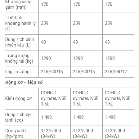
Khoảng sáng
170
170
170
gầm (mm)
Thể tích
khoang hành lý
359
359
359
(L)
Dung tích bình
48
48
48
nhiên liệu (L)
Trọng lượng
1290
1290
1290
không tải (kg)
Lốp, la-zăng
215/60R16
215/60R16
215/55R17
Động cơ – Hộp số
DOHC 4-
DOHC 4-
DOHC 4-
Kiểu động cơ
cylinder, NSE
cylinder, NSE
cylinder, NSE
1.5L
1.5L
1.5L
Dung tích xy-
1.498
1.498
1.498
lanh (cc)
Công suất
112/6,000
112/6,000
112/6,000
(hp/rpm)
(84kW)
(84kW)
(84kW)