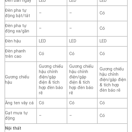
Đèn ban ngày
LED
LED
LED
Đèn pha tự
–
–
Có
động bật/tắt
Đèn pha tự
–
–
Có
động xa/gần
Đèn hậu
LED
LED
LED
Đèn phanh
Có
Có
Có
trên cao
Gương chiếu
Gương chiếu
Gương chiếu
hậu chỉnh
hậu chỉnh
hậu chỉnh
Gương chiếu
điện/gập
điện/gập
điện/gập điện
hậu
điện & tích
điện & tích
& tích hợp
hợp đèn báo
hợp đèn báo
đèn báo rẽ
rẽ
rẽ
Ăng ten vây cá
Có
Có
Có
Gạt mưa tự
–
–
Có
động
Nội thất