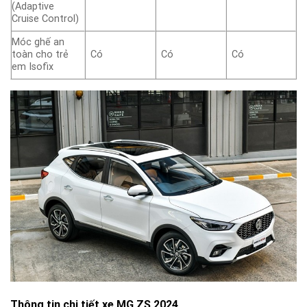
(Adaptive
Cruise Control)
Móc ghế an
toàn cho trẻ
Có
Có
Có
em Isofix
Thông tin chi tiết xe MG ZS 2024