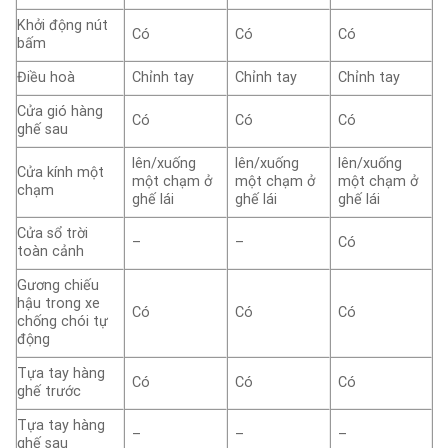
Khởi động nút
Có
Có
Có
bấm
Điều hoà
Chỉnh tay
Chỉnh tay
Chỉnh tay
Cửa gió hàng
Có
Có
Có
ghế sau
lên/xuống
lên/xuống
lên/xuống
Cửa kính một
một chạm ở
một chạm ở
một chạm ở
chạm
ghế lái
ghế lái
ghế lái
Cửa sổ trời
–
–
Có
toàn cảnh
Gương chiếu
hậu trong xe
Có
Có
Có
chống chói tự
động
Tựa tay hàng
Có
Có
Có
ghế trước
Tựa tay hàng
–
–
–
ghế sau