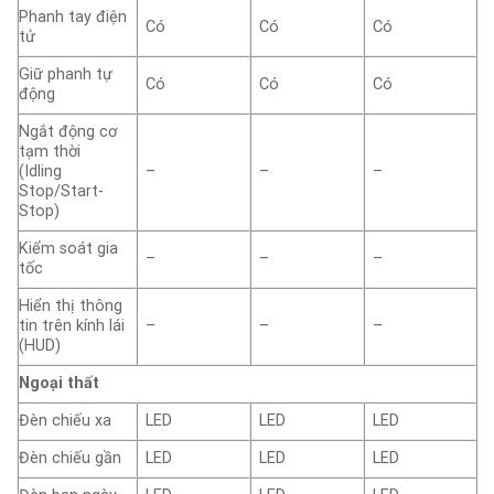
Phanh tay điện
Có
Có
Có
tử
Giữ phanh tự
Có
Có
Có
động
Ngắt động cơ
tạm thời
(Idling
–
–
–
Stop/Start-
Stop)
Kiểm soát gia
–
–
–
tốc
Hiển thị thông
tin trên kính lái
–
–
–
(HUD)
Ngoại thất
Đèn chiếu xa
LED
LED
LED
Đèn chiếu gần
LED
LED
LED