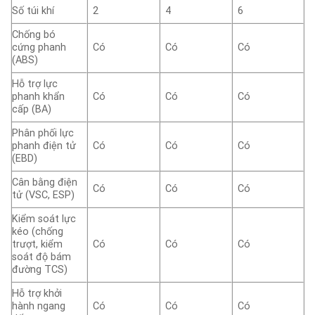
Số túi khí
2
4
6
Chống bó
cứng phanh
Có
Có
Có
(ABS)
Hỗ trợ lực
phanh khẩn
Có
Có
Có
cấp (BA)
Phân phối lực
phanh điện tử
Có
Có
Có
(EBD)
Cân bằng điện
Có
Có
Có
tử (VSC, ESP)
Kiểm soát lực
kéo (chống
trượt, kiểm
Có
Có
Có
soát độ bám
đường TCS)
Hỗ trợ khởi
hành ngang
Có
Có
Có