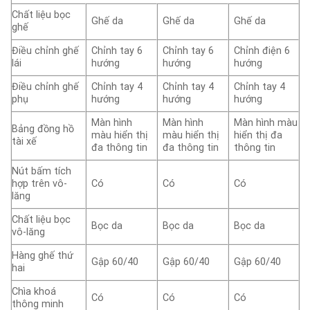
Chất liệu bọc
Ghế da
Ghế da
Ghế da
ghế
Điều chỉnh ghế
Chỉnh tay 6
Chỉnh tay 6
Chỉnh điện 6
lái
hướng
hướng
hướng
Điều chỉnh ghế
Chỉnh tay 4
Chỉnh tay 4
Chỉnh tay 4
phụ
hướng
hướng
hướng
Màn hình
Màn hình
Màn hình màu
Bảng đồng hồ
màu hiển thị
màu hiển thị
hiển thị đa
tài xế
đa thông tin
đa thông tin
thông tin
Nút bấm tích
hợp trên vô-
Có
Có
Có
lăng
Chất liệu bọc
Bọc da
Bọc da
Bọc da
vô-lăng
Hàng ghế thứ
Gập 60/40
Gập 60/40
Gập 60/40
hai
Chìa khoá
Có
Có
Có
thông minh