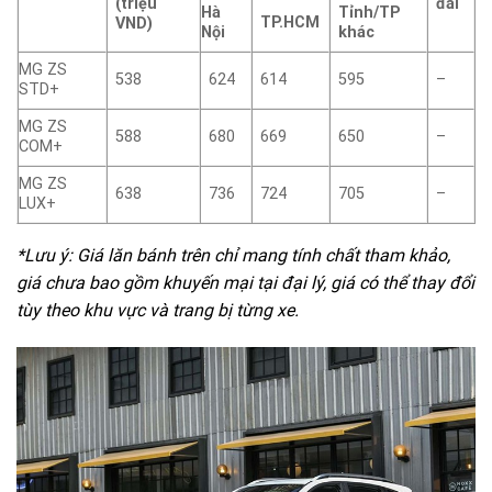
(triệu
đãi
Hà
Tỉnh/TP
TP.HCM
VND)
Nội
khác
MG ZS
538
624
614
595
–
STD+
MG ZS
588
680
669
650
–
COM+
MG ZS
638
736
724
705
–
LUX+
*Lưu ý: Giá lăn bánh trên chỉ mang tính chất tham khảo,
giá chưa bao gồm khuyến mại tại đại lý, giá có thể thay đổi
tùy theo khu vực và trang bị từng xe.