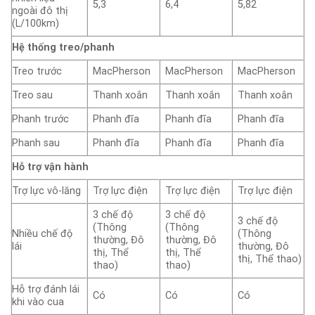
5,3
6,4
5,82
ngoài đô thị
(L/100km)
Hệ thống treo/phanh
Treo trước
MacPherson
MacPherson
MacPherson
Treo sau
Thanh xoắn
Thanh xoắn
Thanh xoắn
Phanh trước
Phanh đĩa
Phanh đĩa
Phanh đĩa
Phanh sau
Phanh đĩa
Phanh đĩa
Phanh đĩa
Hỗ trợ vận hành
Trợ lực vô-lăng
Trợ lực điện
Trợ lực điện
Trợ lực điện
3 chế độ
3 chế độ
3 chế độ
(Thông
(Thông
Nhiều chế độ
(Thông
thường, Đô
thường, Đô
lái
thường, Đô
thị, Thể
thị, Thể
thị, Thể thao)
thao)
thao)
Hỗ trợ đánh lái
Có
Có
Có
khi vào cua