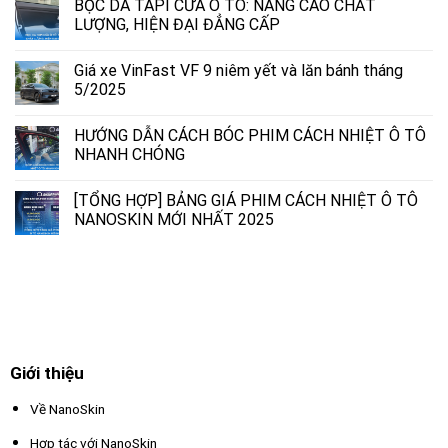
BỌC DA TAPI CỬA Ô TÔ: NÂNG CAO CHẤT
LƯỢNG, HIỆN ĐẠI ĐẲNG CẤP
Giá xe VinFast VF 9 niêm yết và lăn bánh tháng
5/2025
HƯỚNG DẪN CÁCH BÓC PHIM CÁCH NHIỆT Ô TÔ
NHANH CHÓNG
[TỔNG HỢP] BẢNG GIÁ PHIM CÁCH NHIỆT Ô TÔ
NANOSKIN MỚI NHẤT 2025
Giới thiệu
Về NanoSkin
Hợp tác với NanoSkin