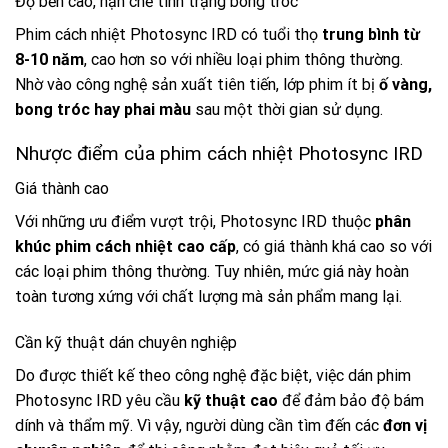
Độ bền cao, hạn chế tình trạng bong tróc
Phim cách nhiệt Photosync IRD có tuổi thọ
trung bình từ
8-10 năm
, cao hơn so với nhiều loại phim thông thường.
Nhờ vào công nghệ sản xuất tiên tiến, lớp phim ít bị
ố vàng,
bong tróc hay phai màu
sau một thời gian sử dụng.
Nhược điểm của phim cách nhiệt Photosync IRD
Giá thành cao
Với những ưu điểm vượt trội, Photosync IRD thuộc
phân
khúc phim cách nhiệt cao cấp
, có giá thành khá cao so với
các loại phim thông thường. Tuy nhiên, mức giá này hoàn
toàn tương xứng với chất lượng mà sản phẩm mang lại.
Cần kỹ thuật dán chuyên nghiệp
Do được thiết kế theo công nghệ đặc biệt, việc dán phim
Photosync IRD yêu cầu
kỹ thuật cao
để đảm bảo độ bám
dính và thẩm mỹ. Vì vậy, người dùng cần tìm đến các
đơn vị