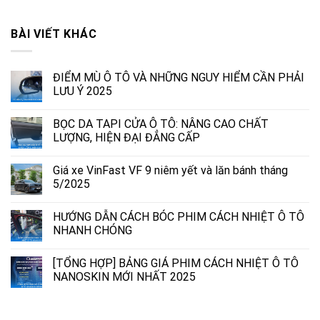
BÀI VIẾT KHÁC
ĐIỂM MÙ Ô TÔ VÀ NHỮNG NGUY HIỂM CẦN PHẢI
LƯU Ý 2025
BỌC DA TAPI CỬA Ô TÔ: NÂNG CAO CHẤT
LƯỢNG, HIỆN ĐẠI ĐẲNG CẤP
Giá xe VinFast VF 9 niêm yết và lăn bánh tháng
5/2025
HƯỚNG DẪN CÁCH BÓC PHIM CÁCH NHIỆT Ô TÔ
NHANH CHÓNG
[TỔNG HỢP] BẢNG GIÁ PHIM CÁCH NHIỆT Ô TÔ
NANOSKIN MỚI NHẤT 2025