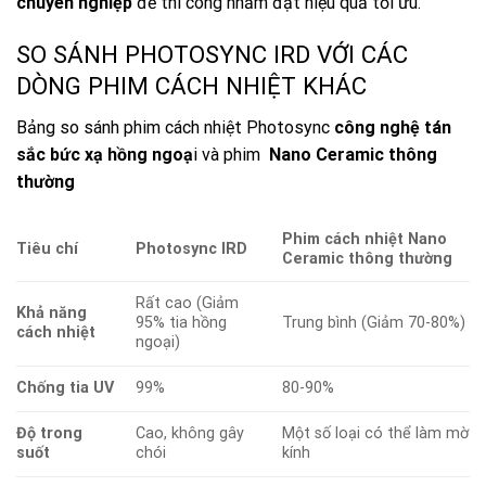
chuyên nghiệp
để thi công nhằm đạt hiệu quả tối ưu.
SO SÁNH PHOTOSYNC IRD VỚI CÁC
DÒNG PHIM CÁCH NHIỆT KHÁC
Bảng so sánh phim cách nhiệt Photosync
công nghệ tán
sắc bức xạ hồng ngoạ
i và phim
Nano Ceramic thông
thường
Phim cách nhiệt Nano
Tiêu chí
Photosync IRD
Ceramic thông thường
Rất cao (Giảm
Khả năng
95% tia hồng
Trung bình (Giảm 70-80%)
cách nhiệt
ngoại)
Chống tia UV
99%
80-90%
Độ trong
Cao, không gây
Một số loại có thể làm mờ
suốt
chói
kính