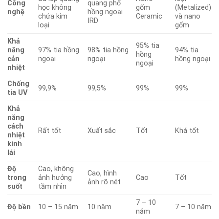
Công
quang phổ
học không
gốm
(Metalized)
nghệ
hồng ngoại
chứa kim
Ceramic
và nano
IRD
loại
gốm
Khả
95% tia
năng
97% tia hồng
98% tia hồng
94% tia
hồng
cản
ngoại
ngoại
hồng ngoại
ngoại
nhiệt
Chống
99,9%
99,5%
99%
99%
tia UV
Khả
năng
cách
Rất tốt
Xuất sắc
Tốt
Khá tốt
nhiệt
kính
lái
Độ
Cao, không
Cao, hình
trong
ảnh hưởng
Cao
Tốt
ảnh rõ nét
suốt
tầm nhìn
7 – 10
Độ bền
10 – 15 năm
10 năm
7 – 10 năm
năm