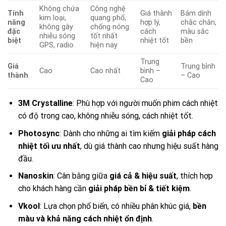
Không chứa
Công nghệ
Tính
Giá thành
Bám dính
kim loại,
quang phổ,
năng
hợp lý,
chắc chắn,
không gây
chống nóng
đặc
cách
màu sắc
nhiễu sóng
tốt nhất
biệt
nhiệt tốt
bền
GPS, radio
hiện nay
Trung
Giá
Trung bình
Cao
Cao nhất
bình –
thành
– Cao
Cao
3M Crystalline
: Phù hợp với người muốn phim cách nhiệt
có độ trong cao, không nhiễu sóng, cách nhiệt tốt.
Photosync
: Dành cho những ai tìm kiếm
giải pháp cách
nhiệt tối ưu nhất
, dù giá thành cao nhưng hiệu suất hàng
đầu.
Nanoskin
: Cân bằng giữa
giá cả & hiệu suất
, thích hợp
cho khách hàng cần
giải pháp bền bỉ & tiết kiệm
.
Vkool
: Lựa chọn phổ biến, có nhiều phân khúc giá,
bền
màu và khả năng cách nhiệt ổn định
.