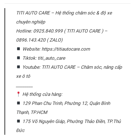
TITI AUTO CARE – Hệ thống chăm sóc & độ xe
chuyên nghiệp
Hotline: 0925.840.999 ( TITI AUTO CARE ) –
0896.143.420 ( ZALO)
Website: https://titiautocare.com
Tiktok: titi_auto_care
Youtube: TITI AUTO CARE – Chăm sóc, nâng cấp
xe ô tô
________
Hệ thống cửa hàng:
129 Phan Chu Trinh, Phường 12, Quận Bình
Thạnh, TP.HCM
175 Võ Nguyên Giáp, Phường Thảo Điền, TP.Thủ
Đức