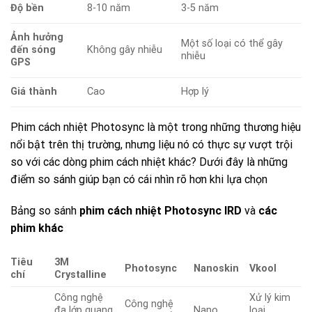
Độ bền
8-10 năm
3-5 năm
Ảnh hưởng
Một số loại có thể gây
đến sóng
Không gây nhiễu
nhiễu
GPS
Giá thành
Cao
Hợp lý
Phim cách nhiệt Photosync là một trong những thương hiệu
nổi bật trên thị trường, nhưng liệu nó có thực sự vượt trội
so với các dòng phim cách nhiệt khác? Dưới đây là những
điểm so sánh giúp bạn có cái nhìn rõ hơn khi lựa chọn
Bảng so sánh
phim cách nhiệt Photosync IRD
và
các
phim khác
Tiêu
3M
Photosync
Nanoskin
Vkool
chí
Crystalline
Công nghệ
Xử lý kim
Công nghệ
đa lớp quang
Nano
loại