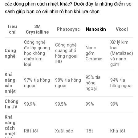
các dòng phim cách nhiệt khác? Dưới đây là những điểm so
sánh giúp bạn có cái nhìn rõ hơn khi lựa chọn
Tiêu
3M
Photosync
Nanoskin
Vkool
chí
Crystalline
Công nghệ
Xử lý kim
Công nghệ
đa lớp quang
Nano
loại
Công
quang phổ
học không
gốm
(Metalized)
nghệ
hồng ngoại
chứa kim
Ceramic
và nano
IRD
loại
gốm
Khả
95% tia
năng
97% tia hồng
98% tia hồng
94% tia
hồng
cản
ngoại
ngoại
hồng ngoại
ngoại
nhiệt
Chống
99,9%
99,5%
99%
99%
tia UV
Khả
năng
cách
Rất tốt
Xuất sắc
Tốt
Khá tốt
nhiệt