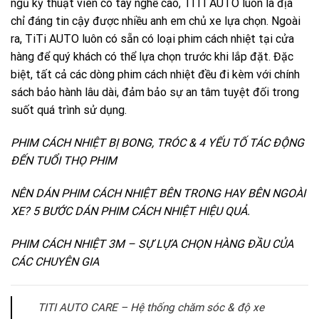
ngũ kỹ thuật viên có tay nghề cao,
TITI AUTO
luôn là địa
chỉ đáng tin cậy được nhiều anh em chủ xe lựa chọn. Ngoài
ra,
TiTi AUTO
luôn có sẵn có loại phim cách nhiệt tại cửa
hàng để quý khách có thể lựa chọn trước khi lắp đặt. Đặc
biệt, tất cả các dòng phim cách nhiệt đều đi kèm với chính
sách bảo hành lâu dài, đảm bảo sự an tâm tuyệt đối trong
suốt quá trình sử dụng.
PHIM CÁCH NHIỆT BỊ BONG, TRÓC & 4 YẾU TỐ TÁC ĐỘNG
ĐẾN TUỔI THỌ PHIM
NÊN DÁN PHIM CÁCH NHIỆT BÊN TRONG HAY BÊN NGOÀI
XE? 5 BƯỚC DÁN PHIM CÁCH NHIỆT HIỆU QUẢ.
PHIM CÁCH NHIỆT 3M – SỰ LỰA CHỌN HÀNG ĐẦU CỦA
CÁC CHUYÊN GIA
TITI AUTO CARE – Hệ thống chăm sóc & độ xe