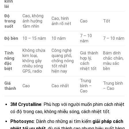
kính
lái
Độ
Cao, không
Cao, hình
trong
ảnh hưởng
Cao
Tốt
ảnh rõ nét
suốt
tầm nhìn
7 – 10
Độ bền
10 – 15 năm
10 năm
7 – 10 năm
năm
Không chứa
Công nghệ
Tính
Giá thành
Bám dính
kim loại,
quang phổ,
năng
hợp lý,
chắc chắn,
không gây
chống nóng
đặc
cách
màu sắc
nhiễu sóng
tốt nhất
biệt
nhiệt tốt
bền
GPS, radio
hiện nay
Trung
Giá
Trung bình
Cao
Cao nhất
bình –
thành
– Cao
Cao
3M Crystalline
: Phù hợp với người muốn phim cách nhiệt
có độ trong cao, không nhiễu sóng, cách nhiệt tốt.
Photosync
: Dành cho những ai tìm kiếm
giải pháp cách
nhiệt tối ưu nhất
, dù giá thành cao nhưng hiệu suất hàng