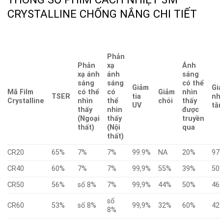
CRYSTALLINE CHỐNG NẮNG CHI TIẾT
Phản
Phản
xạ
Ánh
xạ ánh
ánh
sáng
sáng
sáng
có thể
Giảm
G
Mã Film
có thể
có
Giảm
nhìn
TSER
tia
nh
Crystalline
nhìn
thể
chói
thấy
UV
tă
thấy
nhìn
được
(Ngoại
thấy
truyền
thất)
(Nội
qua
thất)
CR20
65%
7%
7%
99.9%
NA
20%
9
CR40
60%
7%
7%
99,9%
55%
39%
5
CR50
56%
số 8%
7%
99,9%
44%
50%
4
số
CR60
53%
số 8%
99,9%
32%
60%
4
8%