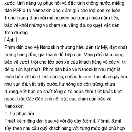
xước, tính năng tự phục hồi và đặc tính chống nước, miếng
dán PFF ô tô Nanoskin bảo đảm giữ cho lớp sơn xe luôn
trong trạng thái mới mẻ nguyên sơ trong nhiều năm liền,
bảo vệ khỏi những va chạm xe, văng đá, cọ quẹt vật cản
trên đường,…
[ Ảnh ]
Phim dán bảo vệ Nanoskin thương hiệu đến từ Mỹ, đặt chất
lượng hàng đầu, giá thành dễ tiếp cận. Mang đến khả năng
bảo vệ vượt trội cho lớp sơn xe của khách hàng và các vị trí
dễ bị tổn hại nhất. Phim dán bảo vệ Nanoskin như một lá
chắn bảo vệ bền bỉ và dài lâu, chống lại mọi tác nhân gây hại
như vụn đá, vết trầy xước, hư hỏng do côn trùng, nhựa
đường, vết bẩn do chất lỏng ô tô hoặc thời tiết khắc kiệt
ngoài trời. Các đặc tính nổi bật của phim dán bảo vệ
Nanoskin:
1. Tự phục hồi
Thiết kế miếng dán bảo vệ với độ dày 6.5mil, 7.5mil, 8.mil
tùy theo nhu cầu quý khách hàng với từng mức giá phù hợp