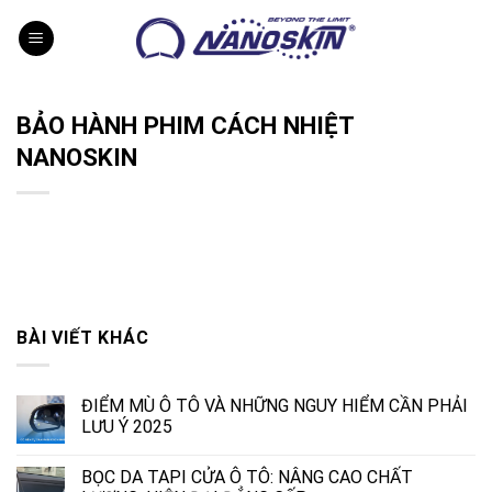
Skip
to
content
BẢO HÀNH PHIM CÁCH NHIỆT
NANOSKIN
BÀI VIẾT KHÁC
ĐIỂM MÙ Ô TÔ VÀ NHỮNG NGUY HIỂM CẦN PHẢI
LƯU Ý 2025
BỌC DA TAPI CỬA Ô TÔ: NÂNG CAO CHẤT