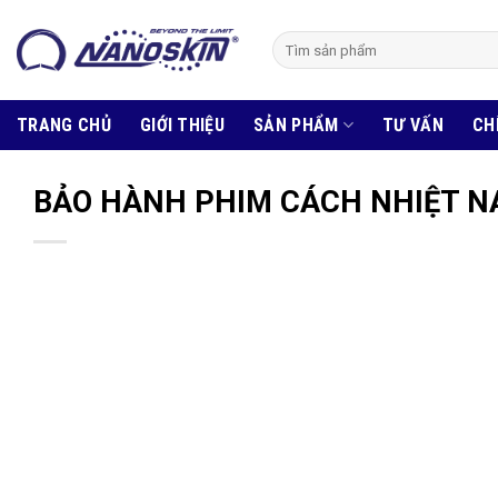
Skip
to
Tìm
kiếm:
content
TRANG CHỦ
GIỚI THIỆU
SẢN PHẨM
TƯ VẤN
CH
BẢO HÀNH PHIM CÁCH NHIỆT N