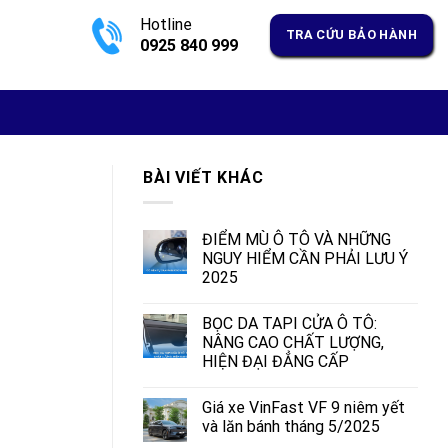
Hotline
TRA CỨU BẢO HÀNH
0925 840 999
BÀI VIẾT KHÁC
ĐIỂM MÙ Ô TÔ VÀ NHỮNG
NGUY HIỂM CẦN PHẢI LƯU Ý
2025
BỌC DA TAPI CỬA Ô TÔ:
NÂNG CAO CHẤT LƯỢNG,
HIỆN ĐẠI ĐẲNG CẤP
Giá xe VinFast VF 9 niêm yết
và lăn bánh tháng 5/2025