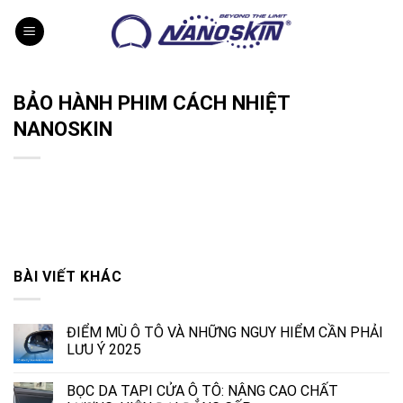
Skip
to
content
BẢO HÀNH PHIM CÁCH NHIỆT
NANOSKIN
BÀI VIẾT KHÁC
ĐIỂM MÙ Ô TÔ VÀ NHỮNG NGUY HIỂM CẦN PHẢI
LƯU Ý 2025
BỌC DA TAPI CỬA Ô TÔ: NÂNG CAO CHẤT