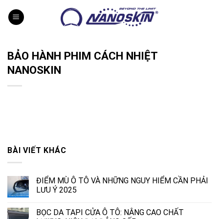
Skip
to
content
BẢO HÀNH PHIM CÁCH NHIỆT
NANOSKIN
BÀI VIẾT KHÁC
ĐIỂM MÙ Ô TÔ VÀ NHỮNG NGUY HIỂM CẦN PHẢI
LƯU Ý 2025
BỌC DA TAPI CỬA Ô TÔ: NÂNG CAO CHẤT