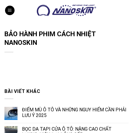
Skip
to
content
BẢO HÀNH PHIM CÁCH NHIỆT
NANOSKIN
BÀI VIẾT KHÁC
ĐIỂM MÙ Ô TÔ VÀ NHỮNG NGUY HIỂM CẦN PHẢI
LƯU Ý 2025
BỌC DA TAPI CỬA Ô TÔ: NÂNG CAO CHẤT